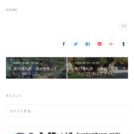
札所
(
88
)
2024.09.26 12:04
2024.09.24 12:23
第15番札所 西光密寺（さ
第17番札所 太鼓岩不動尊
いこうみつじ）
（たいこいわふどうそん）
0
コメント
真・黒髪へんろ道 kurokamihenro-michi