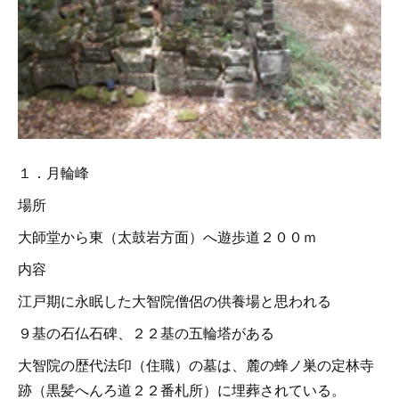
１．月輪峰
場所
大師堂から東（太鼓岩方面）へ遊歩道２００ｍ
内容
江戸期に永眠した大智院僧侶の供養場と思われる
９基の石仏石碑、２２基の五輪塔がある
大智院の歴代法印（住職）の墓は、麓の蜂ノ巣の定林寺
跡（黒髪へんろ道２２番札所）に埋葬されている。