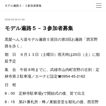
モデル遍路５－３参加者募集
2026.05.29 01:29
モデル遍路５－３参加者募集
黒髪へんろ道モデル遍路５巡目の第3回お遍路「西宮野
路を歩く」
期 日 ６月１３日（土曜日）雨天時は20日（土）に順
延予定
集 合 午前８時までに、武雄市山内町宮野の古刹：定
林寺第２駐車場／カーナビ設定☎0954‐45‐2162
日 程
8：00 定林寺駐車場yで開始式の後、皆で出立
8：15 第21番札所：蜂ノ巣観音堂を順礼の後、西宮野