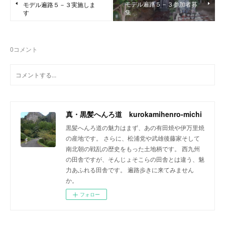
モデル遍路５－３参加者募
モデル遍路５－３実施しま
集
す
0
コメント
真・黒髪へんろ道 kurokamihenro-michi
黒髪へんろ道の魅力はまず、あの有田焼や伊万里焼
の産地です。 さらに、松浦党や武雄後藤家そして
南北朝の戦乱の歴史をもった土地柄です。 西九州
の田舎ですが、そんじょそこらの田舎とは違う、魅
力あふれる田舎です。 遍路歩きに来てみません
か。
フォロー