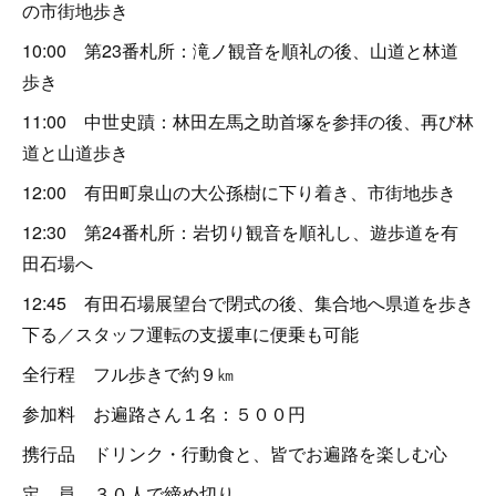
の市街地歩き
10:00 第23番札所：滝ノ観音を順礼の後、山道と林道
歩き
11:00 中世史蹟：林田左馬之助首塚を参拝の後、再び林
道と山道歩き
12:00 有田町泉山の大公孫樹に下り着き、市街地歩き
12:30 第24番札所：岩切り観音を順礼し、遊歩道を有
田石場へ
12:45 有田石場展望台で閉式の後、集合地へ県道を歩き
下る／スタッフ運転の支援車に便乗も可能
全行程 フル歩きで約９㎞
参加料 お遍路さん１名：５００円
携行品 ドリンク・行動食と、皆でお遍路を楽しむ心
定 員 ３０人で締め切り