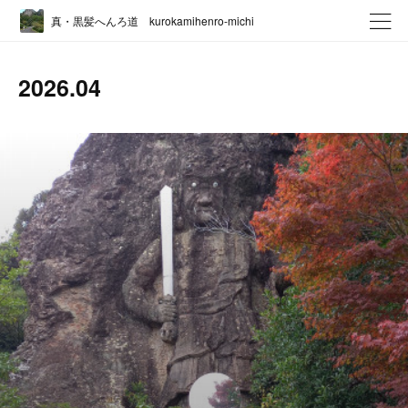
真・黒髪へんろ道 kurokamihenro-michi
2026
.
04