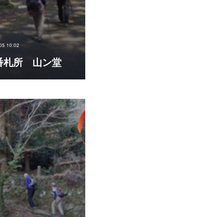
05 10:02
番札所 山ン堂