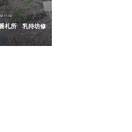
02 11:12
番札所 乳待坊修