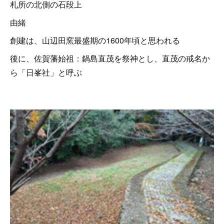
札所の北側の石段上
由緒
創建は、山辺田窯最盛期の1600年頃と思われる
後に、佐賀藩始祖：鍋島直茂を祭神とし、直茂の戒名か
ら「日峯社」と呼ぶ