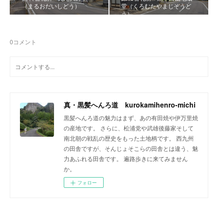
（まるおだいしどう）
堂（くろむたやまじぞうど
う）
0
コメント
真・黒髪へんろ道 kurokamihenro-michi
黒髪へんろ道の魅力はまず、あの有田焼や伊万里焼
の産地です。 さらに、松浦党や武雄後藤家そして
南北朝の戦乱の歴史をもった土地柄です。 西九州
の田舎ですが、そんじょそこらの田舎とは違う、魅
力あふれる田舎です。 遍路歩きに来てみません
か。
フォロー