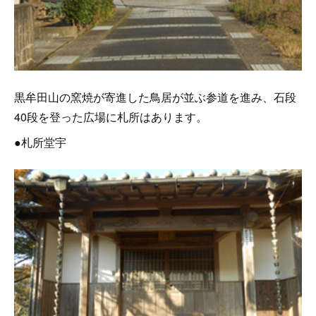
黒牟田山の窯焼が寄進した鳥居が並ぶ参道を進み、石段
40段を登った広場に札所はあります。
●札所堂宇