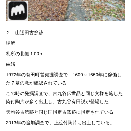
２．山辺田古窯跡
場所
札所の北側１00ｍ
由緒
1972年の有田町営発掘調査で、1600～1650年に稼働し
た７基の窯が確認されている
この時の発掘調査で、古九谷伝世品と同じ文様を施した
染付陶片が多く出土し、古九谷有田説が登場した
天狗谷古第跡と同じ国指定古窯跡に指定されている
2013年の追加調査で、上絵付陶片も出土している。