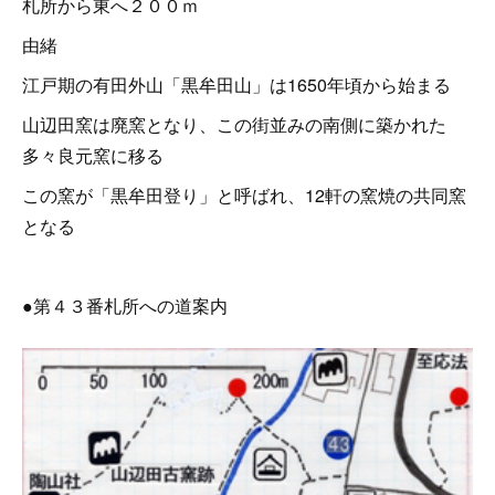
札所から東へ２００ｍ
由緒
江戸期の有田外山「黒牟田山」は1650年頃から始まる
山辺田窯は廃窯となり、この街並みの南側に築かれた
多々良元窯に移る
この窯が「黒牟田登り」と呼ばれ、12軒の窯焼の共同窯
となる
●第４３番札所への道案内