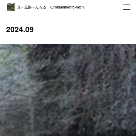
真・黒髪へんろ道 kurokamihenro-michi
2024
.
09